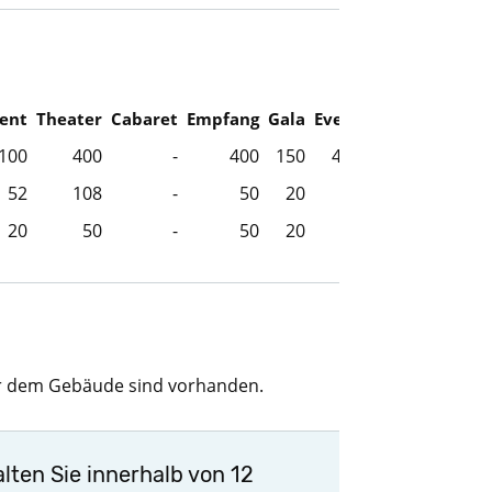
ent
Theater
Cabaret
Empfang
Gala
Event
100
400
-
400
150
400
52
108
-
50
20
50
20
50
-
50
20
50
vor dem Gebäude sind vorhanden.
lten Sie innerhalb von 12