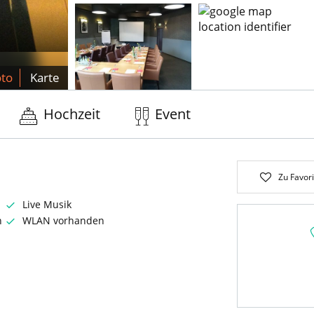
oto
Karte
Hochzeit
Event
Zu Favor
Live Musik
n
WLAN vorhanden