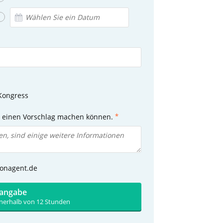
Kongress
n einen Vorschlag machen können.
ionagent.de
sangabe
nnerhalb von 12 Stunden