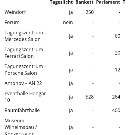
Tageslicht
Bankett
Parlament
Thea
Weindorf
ja
250
-
Forum
nein
-
-
Tagungszentrum –
ja
-
60
Mercedes Salon
Tagungszentrum –
ja
-
20
Ferrari Salon
Tagungszentrum –
ja
-
12
Porsche Salon
Antonov – AN 22
ja
-
-
Eventhalle Hangar
ja
528
264
10
Raumfahrthalle
ja
-
400
Museum
Wilhelmsbau /
ja
-
-
Konzertsalon